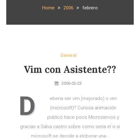
Home
2006
febrero
General
Vim con Asistente??
2006-02-23
D
eberia ser vim (mejorado) o vim
(microsoft)? Curiosa animación
publicó hace poco Microsiervos y
gracias a Salva castro sobre como seria el vi si
microsoft se decide a eloborar una…