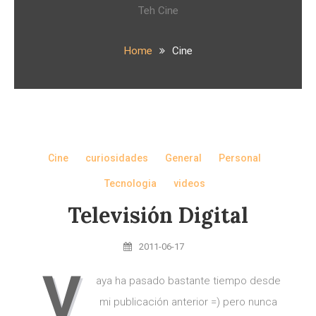
Teh Cine
Home
Cine
Cine
curiosidades
General
Personal
Tecnologia
videos
Televisión Digital
2011-06-17
V
aya ha pasado bastante tiempo desde
mi publicación anterior =) pero nunca