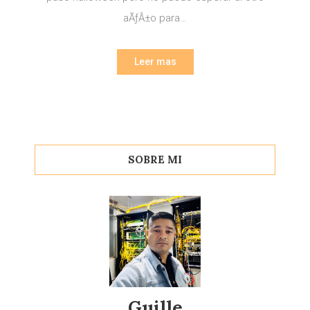
aÃƒÂ±o para…
Leer mas
SOBRE MI
Guille