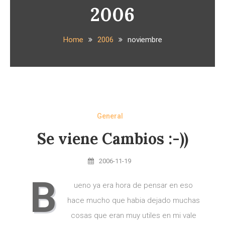
2006
Home
2006
noviembre
General
Se viene Cambios :-))
2006-11-19
B
ueno ya era hora de pensar en eso
hace mucho que habia dejado muchas
cosas que eran muy utiles en mi vale