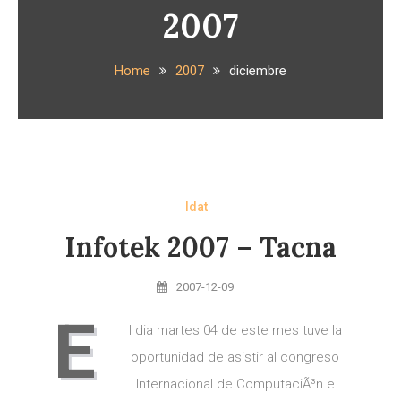
2007
Home
2007
diciembre
Idat
Infotek 2007 – Tacna
2007-12-09
E
l dia martes 04 de este mes tuve la
oportunidad de asistir al congreso
Internacional de ComputaciÃ³n e