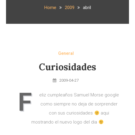
Home
2009
abril
General
Curiosidades
2009-04-27
F
eliz cumpleaños Samuel Morse google
como siempre no deja de sorprender
con sus curiosidades
aqui
mostrando el nuevo logo del dia