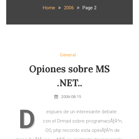
Home
2006
Page 2
General
Opiones sobre MS
.NET..
2006-08-15
D
espues de un interesante debate..
con el Drmad sobre programaciÃƒÂ³n,
OO, php recordo esta opiniÃƒÂ³n de