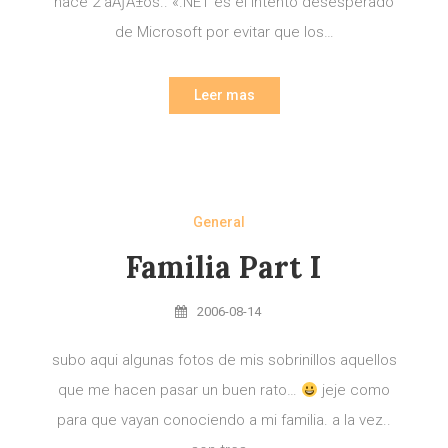
hace 2 aÃƒÂ±os.. «.NET es el intento desesperado
de Microsoft por evitar que los…
Leer mas
General
Familia Part I
2006-08-14
subo aqui algunas fotos de mis sobrinillos aquellos
que me hacen pasar un buen rato…
jeje como
para que vayan conociendo a mi familia. a la vez..