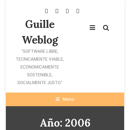
Skip
To
Content
Guille
Weblog
"SOFTWARE LIBRE,
TECNICAMENTE VIABLE,
ECONOMICAMENTE
SOSTENIBLE,
SOCIALMENTE JUSTO."
Menu
Año:
2006