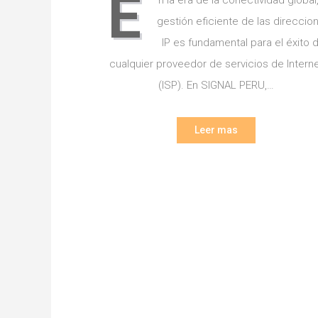
E
n la era de la conectividad global,
gestión eficiente de las direccio
IP es fundamental para el éxito 
cualquier proveedor de servicios de Intern
(ISP). En SIGNAL PERU,…
Leer mas