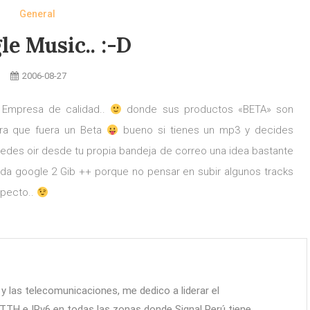
General
le Music.. :-D
2006-08-27
 Empresa de calidad..
donde sus productos «BETA» son
ra que fuera un Beta
bueno si tienes un mp3 y decides
uedes oir desde tu propia bandeja de correo una idea bastante
 da google 2 Gib ++ porque no pensar en subir algunos tracks
specto..
y las telecomunicaciones, me dedico a liderar el
TTH e IPv6 en todas las zonas donde Signal Perú tiene