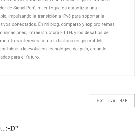
r de Signal Perú, mi enfoque es garantizar una
ble, impulsando la transición a IPv6 para soportar la
itivos conectados. En mi blog, comparto y exploro temas
unicaciones, infraestructura FTTH, y los desafíos del
como otros intereses como la historia en general. Mi
 contribuir a la evolución tecnológica del país, creando
adas para el futuro.
Hot… Live… :-D
. :-D
”