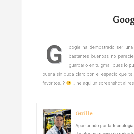
Goog
G
oogle ha demostrado ser una
bastantes buenoss no parecie
guardarlo en tu gmail pues lo p
buena sin duda claro con el espacio que te
favoritos..?
… he aqui un screenshot al re
Guille
Apasionado por la tecnología 
despliegue masivo de redes F