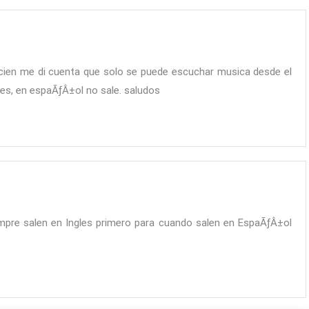
recien me di cuenta que solo se puede escuchar musica desde el
les, en espaÃƒÂ±ol no sale. saludos
empre salen en Ingles primero para cuando salen en EspaÃƒÂ±ol