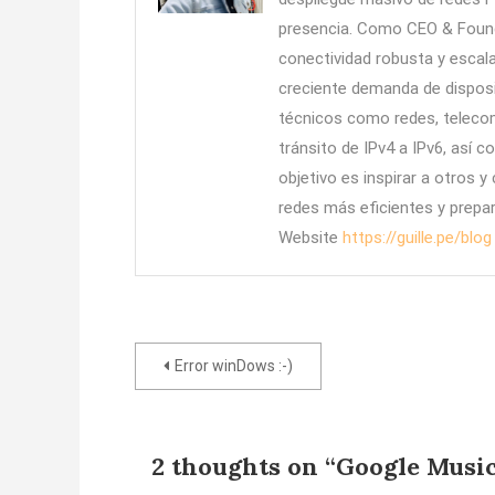
presencia. Como CEO & Founde
conectividad robusta y escala
creciente demanda de dispos
técnicos como redes, telecom
tránsito de IPv4 a IPv6, así 
objetivo es inspirar a otros y
redes más eficientes y prepar
Website
https://guille.pe/blog
Navegación
Error winDows :-)
de
entradas
2 thoughts on “
Google Music.