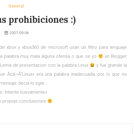
General
s prohibiciones :)
2007-09-06
e de xbox y xbox360 de microsoft usan un filtro para lenguaje
na palabra muy mala alguna ofensa o que se yo
un Blogger
l Lema de presentacion con la palabra Linux
y fue grande la
que Ã¢â‚¬Å“Linux» era una palabra inadecuada, por lo que no
 mensaje decia lo sgte :
do. Intente nuevamente»
s propias conclusiones