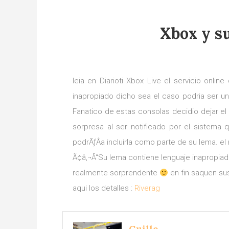
Xbox y su
leia en Diarioti Xbox Live el servicio onlin
inapropiado dicho sea el caso podria ser u
Fanatico de estas consolas decidio dejar e
sorpresa al ser notificado por el sistema 
podrÃƒÂ­a incluirla como parte de su lema. el
Ã¢â‚¬Å“Su lema contiene lenguaje inapropia
realmente sorprendente
en fin saquen su
aqui los detalles :
Riverag
Guille