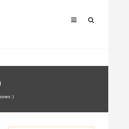
)
iones :)